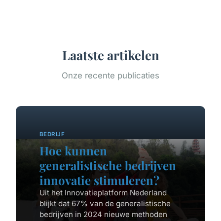
Laatste artikelen
Onze recente publicaties
BEDRIJF
Hoe kunnen
generalistische bedrijven
innovatie stimuleren?
Uit het Innovatieplatform Nederland
blijkt dat 67% van de generalistische
bedrijven in 2024 nieuwe methoden