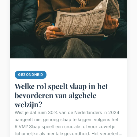
GEZONDHEID
Welke rol speelt slaap in het
bevorderen van algehele
welzijn?
Wist je dat ruim 30% van de Nederlanders in 2024
aangeeft niet genoeg slaap te krijgen, volgens het
RIVM? Slaap speelt een cruciale rol voor zowel je
lichamelijke als mentale gezondheid. Het verbetert...