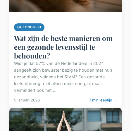
GEZONDHEID
Wat zijn de beste manieren om
een gezonde levensstijl te
behouden?
Wist je dat 57% van de Nederlanders in 2024
aangeeft zich bewuster bezig te houden met hun
gezondheid, volgens het RIVM? Een gezonde
leefstijl brengt niet alleen meer energie, maar
vermindert ook het ...
5 januari 2026
7 min leestijd →