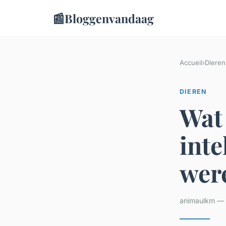
📰
Bloggenvandaag
Accueil
›
Dieren
DIEREN
Wat 
inte
wer
animaulkm — 5