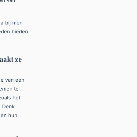
aarbij men
heden bieden
.
aakt ze
tie van een
lemen te
zoals het
. Denk
len hun