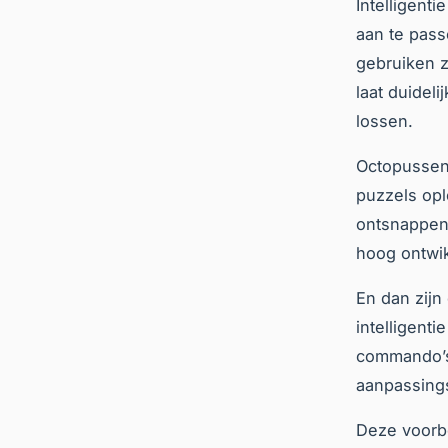
Intelligenti
aan te pass
gebruiken z
laat duidel
lossen.
Octopussen
puzzels opl
ontsnappen
hoog ontwik
En dan zijn
intelligent
commando’s
aanpassings
Deze voorbe