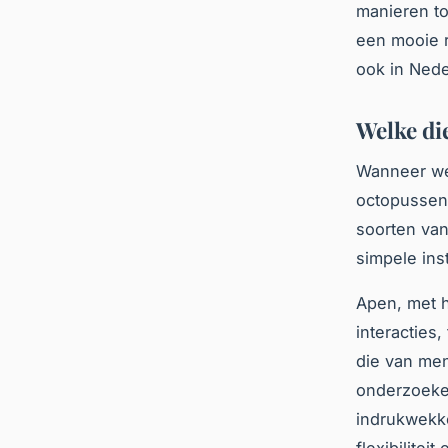
manieren to
een mooie r
ook in Ned
Welke di
Wanneer we 
octopussen
soorten va
simpele ins
Apen, met 
interacties
die van men
onderzoeker
indrukwekk
flexibilite