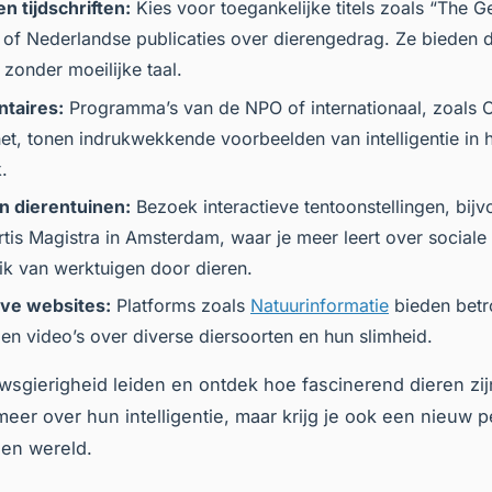
n tijdschriften:
Kies voor toegankelijke titels zoals “The G
 of Nederlandse publicaties over dierengedrag. Ze bieden
 zonder moeilijke taal.
taires:
Programma’s van de NPO of internationaal, zoals
O
et
, tonen indrukwekkende voorbeelden van intelligentie in 
k.
 dierentuinen:
Bezoek interactieve tentoonstellingen, bijv
tis Magistra in Amsterdam, waar je meer leert over sociale 
ik van werktuigen door dieren.
ve websites:
Platforms zoals
Natuurinformatie
bieden bet
 en video’s over diverse diersoorten en hun slimheid.
uwsgierigheid leiden en ontdek hoe fascinerend dieren zijn
 meer over hun intelligentie, maar krijg je ook een nieuw p
gen wereld.