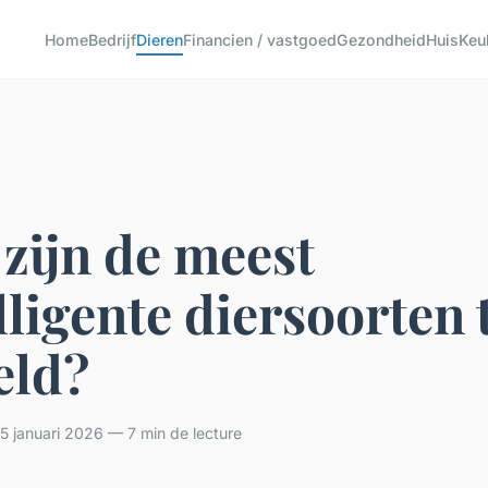
Home
Bedrijf
Dieren
Financien / vastgoed
Gezondheid
Huis
Keu
zijn de meest
lligente diersoorten 
eld?
 januari 2026 — 7 min de lecture