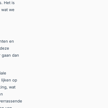
. Het is
s wat we
nten en
 deze
r gaan dan
iale
lijken op
ing, wat
un
verrassende
zen van