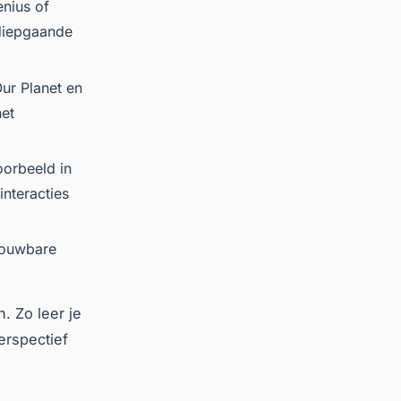
enius of
 diepgaande
ur Planet
en
het
oorbeeld in
interacties
rouwbare
. Zo leer je
erspectief