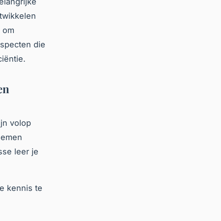
elangrijke
ntwikkelen
n om
aspecten die
iëntie.
en
jn volop
blemen
se leer je
je kennis te