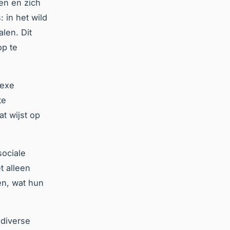
ren en zich
 in het wild
len. Dit
op te
lexe
te
t wijst op
sociale
t alleen
n, wat hun
 diverse