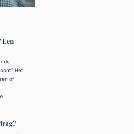
? Een
an de
oont? Het
ren of
me
edrag?