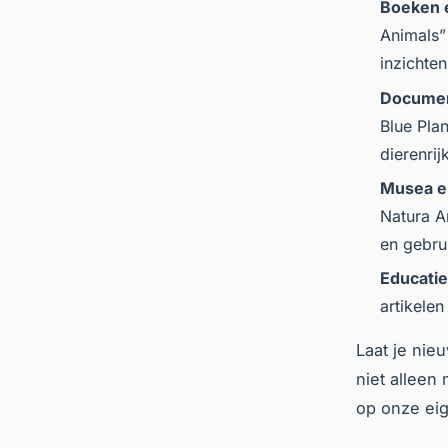
Boeken e
Animals”
inzichten
Documen
Blue Plan
dierenrij
Musea en
Natura Ar
en gebru
Educatie
artikelen
Laat je nie
niet alleen
op onze ei