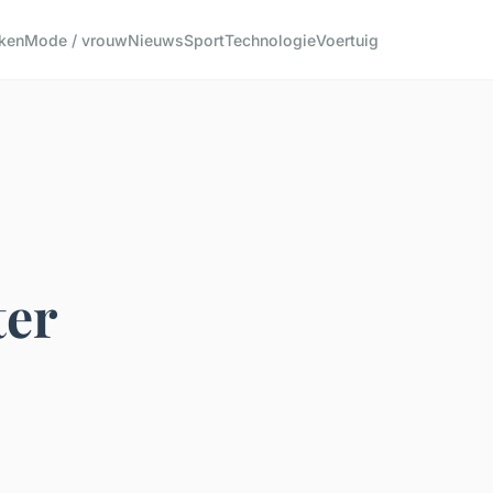
ken
Mode / vrouw
Nieuws
Sport
Technologie
Voertuig
ter