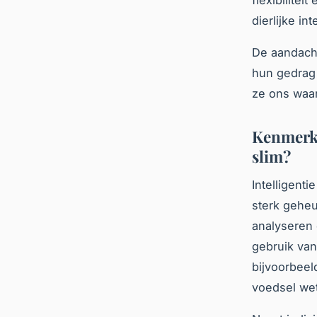
dierlijke int
De aandacht
hun gedrag 
ze ons waar
Kenmerke
slim?
Intelligent
sterk gehe
analyseren 
gebruik van
bijvoorbeel
voedsel we